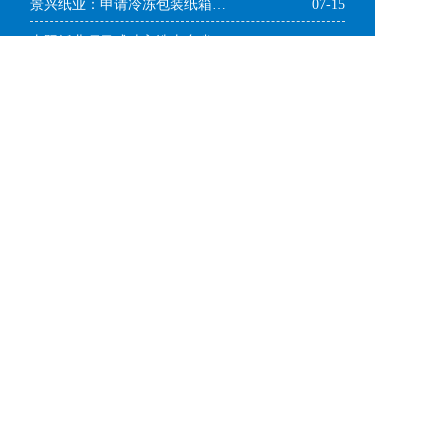
景兴纸业：申请冷冻包装纸箱专用高强度瓦楞原纸专利
07-15
太阳纸业项目成功入选山东省2024年度“产业大脑”建设试点
07-15
亚泰森博广东纸业PM13纸机突破1700m/min车速
07-15
投资2亿元增资扩产 江门盈进彩印包装迎发展新机遇
07-09
四川海博瑞纸包装项目投产 首批订单金额达1000余万
07-09
了解更多
> 设备展示