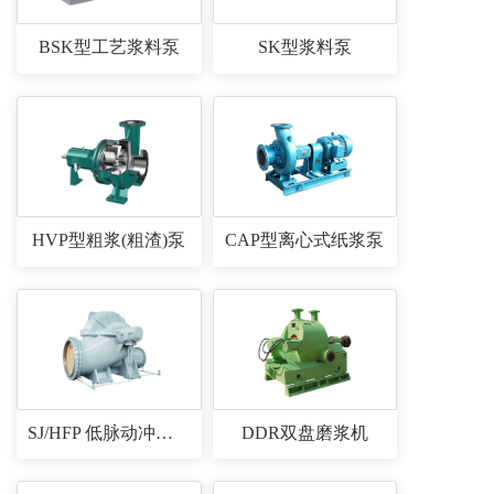
BSK型工艺浆料泵
SK型浆料泵
HVP型粗浆(粗渣)泵
CAP型离心式纸浆泵
SJ/HFP 低脉动冲浆泵
DDR双盘磨浆机