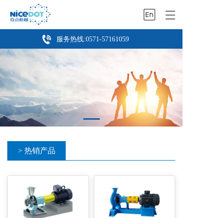
T
o
g
服务热线:
0571-57161059
g
l
e
n
a
v
i
g
a
t
i
> 热销产品
o
n